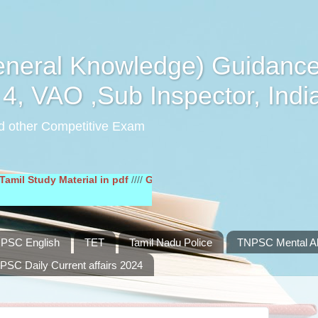
eral Knowledge) Guidance
4, VAO ,Sub Inspector, Indi
d other Competitive Exam
udy Material in pdf
////
General English Study Material in pdf
////
PSC English
TET
Tamil Nadu Police
TNPSC Mental Abi
PSC Daily Current affairs 2024