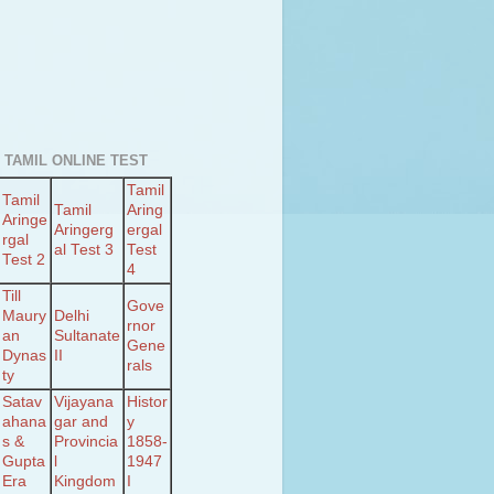
 TAMIL ONLINE TEST
Tamil
Tamil
Tamil
Aring
Aringe
Aringerg
ergal
rgal
al Test 3
Test
Test 2
4
Till
Gove
Maury
Delhi
rnor
an
Sultanate
Gene
Dynas
II
rals
ty
Satav
Vijayana
Histor
ahana
gar and
y
s &
Provincia
1858-
Gupta
l
1947
Era
Kingdom
I