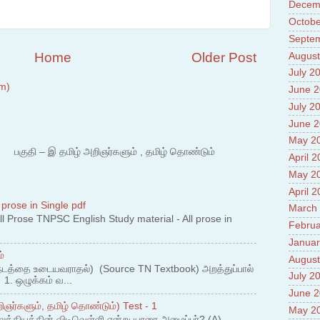
Decem
Prade
8.High
Octobe
Policy
Septe
9.Chey
Home
Older Post
August
10.Ab
Sche
July 2
11.Abo
m)
June 
projec
July 2
12.Ab
labora
June 
13.Abo
May 2
Vehicl
 – இ தமிழ் அறிஞர்களும் , தமிழ் தொண்டும்
April 
14.Fac
15.Abo
May 2
impac
April 
 prose in Single pdf
March
 Prose TNPSC English Study material - All prose in
Februa
Januar
்
August
நடத்தை உடையவராதல்) (Source TN Textbook) அறத்துப்பால்
July 2
. ஒழுக்கம் வ...
June 
ஞர்களும், தமிழ் தொண்டும்) Test - 1
May 2
லக்கியத்தின் விடிவெள்ளி என்று யாரை அழைப்பர்? (A)