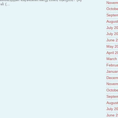
Novem
ன் (...
Octobe
Septe
August
July 2
July 2
June 
May 2
April 
March
Februa
Januar
Decem
Novem
Octobe
Septe
August
July 2
June 