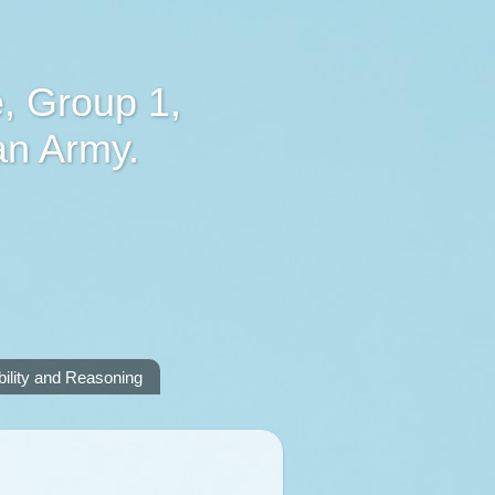
, Group 1,
an Army.
lity and Reasoning