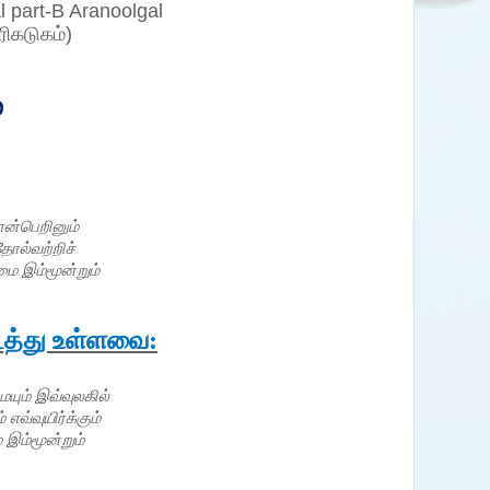
 part-B Aranoolgal
ிகடுகம்)
்
என்பெறினும்
தோல்வற்றிச்
ை இம்மூன்றும்
த்து உள்ளவை:
யும் இவ்வுலகில்
 எவ்வுயிர்க்கும்
 இம்மூன்றும்