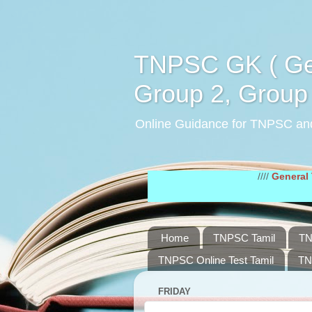
TNPSC GK ( Gen
Group 2, Group 
Online Guidance for TNPSC an
////
General Tamil St
Home
TNPSC Tamil
TN
TNPSC Online Test Tamil
TN
FRIDAY