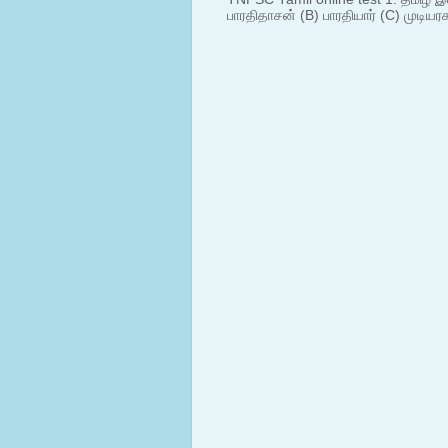
பாரதிதாசன் (B) பாரதியார் (C) முடியரச