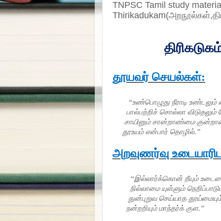
TNPSC Tamil study material
Thirikadukam(அறநூல்கள்,திர
திரிகடுகம
தூயவர் செயல்கள்:
“உண்பொழுது நீராடி உண்டலும் 
பால்பற்றிச் சொல்லா விடுதலும் 
சாயினும் சான்றாண்மை குன்றாம
தூஉயம் என்பார் தொழில்.”
அறவுணர்வு உடையாரிட
“இல்லார்க்கொன் றீயும் உடைமை
நில்லாமை யுள்ளும் நெறிப்பாடும்
துன்புறுவ செய்யாத தூய்மையும்
நன்றறியும் மாந்தர்க் குள.”