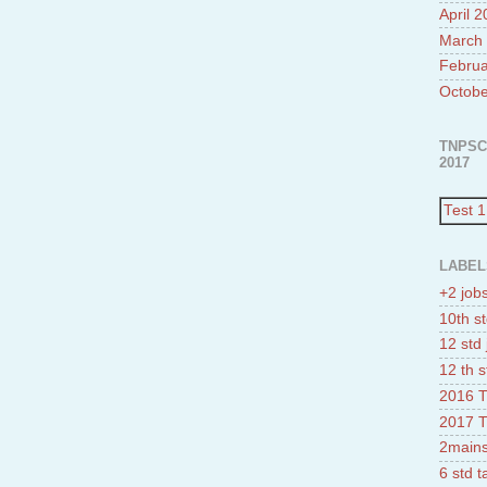
April 
March
Februa
Octobe
TNPSC
2017
Test 1
LABEL
+2 job
10th st
12 std 
12 th s
2016 T
2017 T
2mains
6 std 