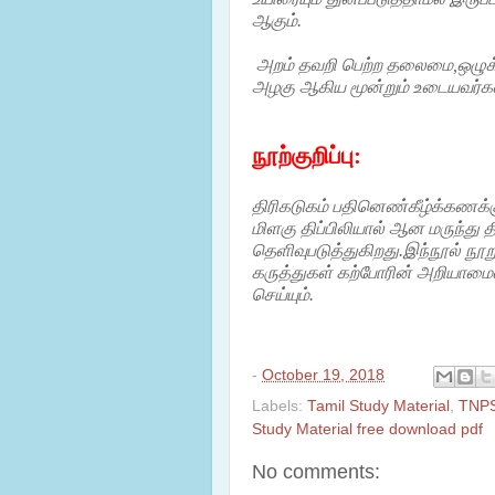
ஆகும்.
அறம் தவறி பெற்ற தலைமை,ஒழுக்க
அழகு ஆகிய மூன்றும் உடையவர்கள
நூற்குறிப்பு:
திரிகடுகம் பதினெண்கீழ்க்கணக்கு
மிளகு திப்பிலியால் ஆன மருந்து 
தெளிவுபடுத்துகிறது.இந்நூல் ந
கருத்துகள் கற்போரின் அறியாமைய
செய்யும்.
-
October 19, 2018
Labels:
Tamil Study Material
,
TNP
Study Material free download pdf
No comments: