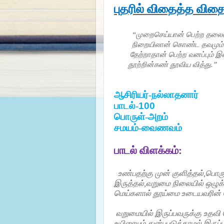
புதரில் விதைத்த வித
“முறைசெய்யான் பெற்ற தலைமை
நிறையிலான் கொண்ட தவமும் 
தேற்றாதான் பெற்ற வனப்பும் இ
தூற்றின்கண் தூவிய வித்து.”
ஆசிரியர்-நல்லாதனார்
பாடல்-
100
பொருள்-அறம்
சமயம்-வைணவம்
பாடல் விளக்கம்:
உண்பதற்கு முன் குளித்தல்,பொர
இருத்தல்,வறுமை நிலையில் ஒழுக்
மெய்களால் தூய்மை உடையவரின் 
வறுமையில் இருப்பவருக்கு உதவி
உயிரையும் துன்பபடுத்தாமல் இருப