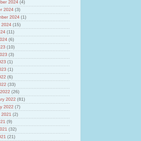
ber 2024
(4)
sh
lights of National Health
r 2024
(3)
mber 2024
(1)
yur ultra mega power project
 2024
(15)
out Tamil Nadu and UDAY
me
024
(11)
ut Tamil Nadu Neutrino
2024
(6)
t at Theni
023
(10)
out GRAPES 3 Cosmic ray
tory
2023
(3)
ut Bharat stage III and BS IV
023
(1)
es
2023
(1)
ts about GSAT-9 Satellite
ut Bottom Trawling and its
022
(6)
ts
2022
(33)
 2022
(26)
ry 2022
(81)
y 2022
(7)
 2021
(2)
021
(9)
2021
(32)
021
(21)