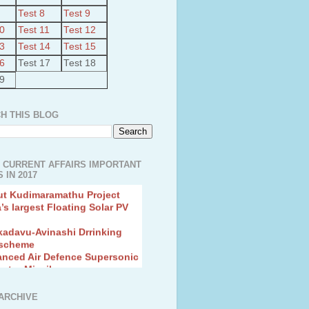
Test 8
Test 9
10
Test 11
Test 12
13
Test 14
Test 15
16
Test 17
Test 18
19
H THIS BLOG
 CURRENT AFFAIRS IMPORTANT
 IN 2017
ut Kudimaramathu Project
a’s largest Floating Solar PV
kadavu-Avinashi Drrinking
 scheme
anced Air Defence Supersonic
eptor Missile
ion Fingerling to achieve Blue
ution
hMos Extended range Missile
ARCHIVE
 Canyon Found in Andhra