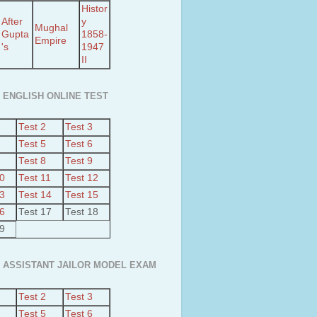
Histor
After
y
Mughal
Gupta
1858-
Empire
's
1947
II
 ENGLISH ONLINE TEST
Test 2
Test 3
Test 5
Test 6
Test 8
Test 9
10
Test 11
Test 12
13
Test 14
Test 15
16
Test 17
Test 18
19
 ASSISTANT JAILOR MODEL EXAM
Test 2
Test 3
Test 5
Test 6