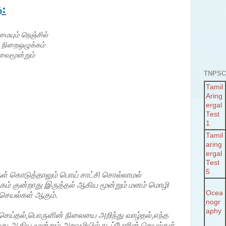
ை:
யும் நெஞ்சில்
நிறைஒழுக்கம்
வைமூன்றும்
TNPSC
Tamil
Aring
ergal
Test
1
Tamil
aring
ergal
Test
5
ுள் கொடுத்தாலும் பொய் சாட்சி சொல்லாமல்
கம் குன்றாது இருத்தல் ஆகிய மூன்றும் மனம் மொழி
Ocea
செயல்கள் ஆகும்.
nogr
aphy
 செய்தல்,பொருளின் நிலையை அறிந்து வாழ்தல்,எந்த
்பது ஆகிய மூன்றும் அறவழியில் நடப்போரின் செயல்கள்