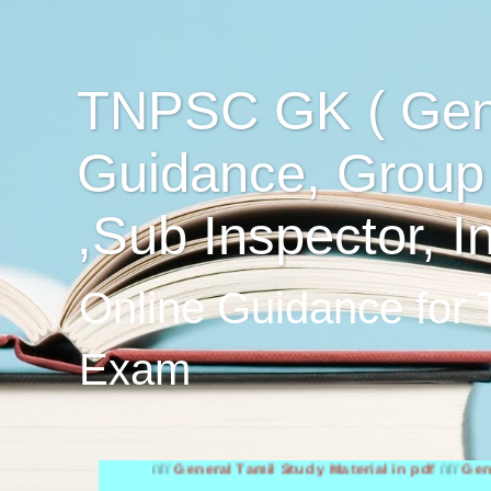
TNPSC GK ( Gen
Guidance, Group
,Sub Inspector, I
Online Guidance for
Exam
////
General Tamil Study Material in pdf
////
General Engl