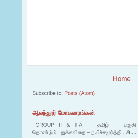
Home
Subscribe to:
Posts (Atom)
ஆலந்தூர் மோகனரங்கன்
GROUP II & II A தமிழ் பகுதி – இ தம
தொண்டும் புதுக்கவிதை – ந.பிச்சமூர்த்தி , சி....