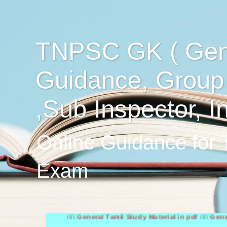
TNPSC GK ( Gen
Guidance, Group
,Sub Inspector, I
Online Guidance for
Exam
////
General Tamil Study Material in pdf
////
General Engl