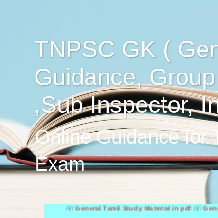
TNPSC GK ( Gen
Guidance, Group
,Sub Inspector, I
Online Guidance for
Exam
////
General Tamil Study Material in pdf
////
General Engli