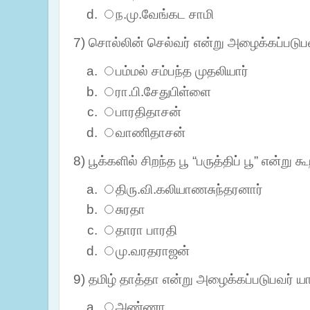
ந.மு.வேங்கட சாமி
7) சொல்லின் செல்வர் என்று அழைக்கப்படுப
பம்மல் சம்பந்த முதலியார்
ரா.பி.சேதுபிள்ளை
பாரதிதாசன்
வாணிதாசன்
8) பூக்களில் சிறந்த பூ “பருத்திப் பூ” என்று க
திரு.வி.கலியாணசுந்தரனார்
சுரதா
தாரா பாரதி
மு.வரதராஜன்
9) தமிழ் தாத்தா என்று அழைக்கப்படுபவர் யா
அண்ணா