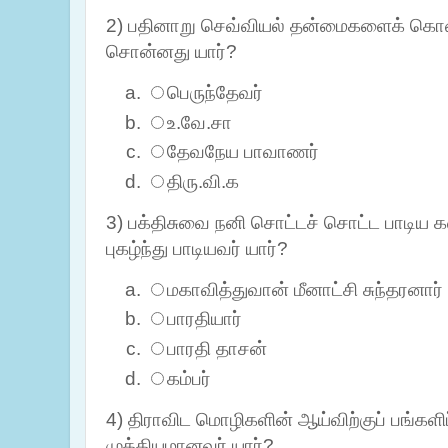
2) பதினாறு செவ்வியல் தன்மைகளைக் கொ
சொன்னது யார்?
பெருந்தேவர்
உ.வே.சா
தேவநேய பாவாணர்
திரு.வி.க
3) பக்திசுவை நனி சொட்டச் சொட்ட பாடிய
புகழ்ந்து பாடியவர் யார்?
மகாவித்துவான் மீனாட்சி சுந்தரனார்
பாரதியார்
பாரதி தாசன்
கம்பர்
4) திராவிட மொழிகளின் ஆய்விற்குப் பங்களிப
முக்கியமானவர் யார்?