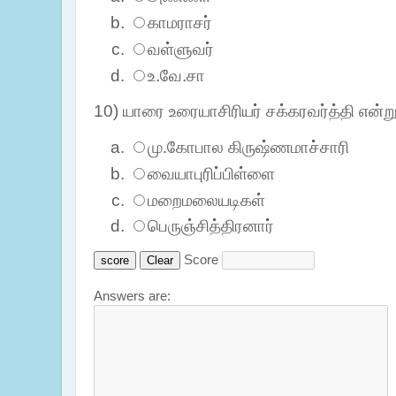
காமராசர்
வள்ளுவர்
உ.வே.சா
10) யாரை உரையாசிரியர் சக்கரவர்த்தி என்
மு.கோபால கிருஷ்ணமாச்சாரி
வையாபுரிப்பிள்ளை
மறைமலையடிகள்
பெருஞ்சித்திரனார்
Score
Answers are: