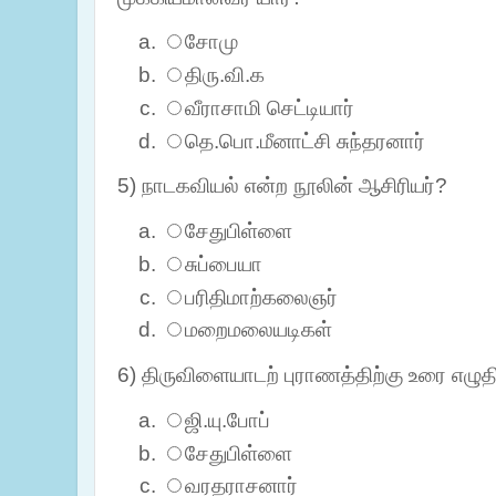
சோமு
திரு.வி.க
வீராசாமி செட்டியார்
தெ.பொ.மீனாட்சி சுந்தரனார்
5) நாடகவியல் என்ற நூலின் ஆசிரியர்?
சேதுபிள்ளை
சுப்பையா
பரிதிமாற்கலைஞர்
மறைமலையடிகள்
6) திருவிளையாடற் புராணத்திற்கு உரை எழுத
ஜி.யு.போப்
சேதுபிள்ளை
வரதராசனார்