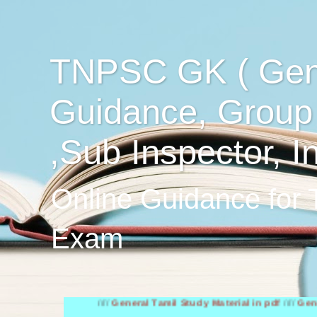
TNPSC GK ( Gen
Guidance, Group
,Sub Inspector, I
Online Guidance for
Exam
////
General Tamil Study Material in pdf
////
General Engl