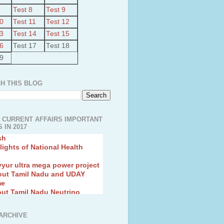
Test 8
Test 9
10
Test 11
Test 12
ut Kudimaramathu Project
13
Test 14
Test 15
a’s largest Floating Solar PV
16
Test 17
Test 18
kadavu-Avinashi Drrinking
19
 scheme
anced Air Defence Supersonic
eptor Missile
H THIS BLOG
ion Fingerling to achieve Blue
ution
hMos Extended range Missile
 Canyon Found in Andhra
 CURRENT AFFAIRS IMPORTANT
sh
 IN 2017
lights of National Health
yur ultra mega power project
out Tamil Nadu and UDAY
me
ut Tamil Nadu Neutrino
t at Theni
out GRAPES 3 Cosmic ray
tory
ARCHIVE
ut Bharat stage III and BS IV