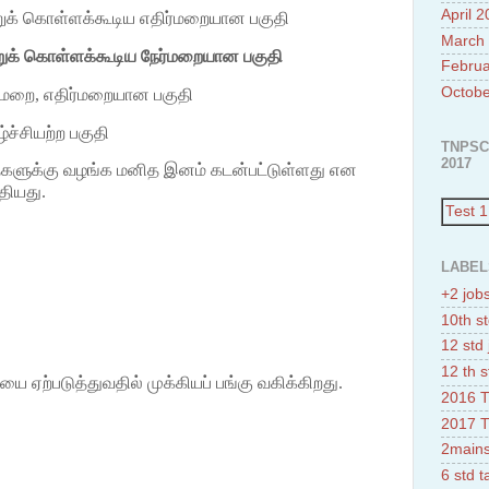
April 
றுக் கொள்ளக்கூடிய எதிர்மறையான பகுதி
March
றுக் கொள்ளக்கூடிய நேர்மறையான பகுதி
Februa
Octobe
ர்மறை, எதிர்மறையான பகுதி
்ச்சியற்ற பகுதி
TNPSC
2017
தைகளுக்கு வழங்க மனித இனம் கடன்பட்டுள்ளது என
தியது.
Test 1
LABEL
+2 job
10th st
12 std 
12 th s
 ஏற்படுத்துவதில் முக்கியப் பங்கு வகிக்கிறது.
2016 T
2017 T
2mains
6 std 