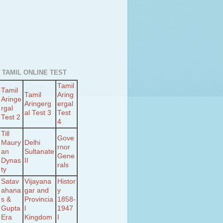
 TAMIL ONLINE TEST
Tamil
Tamil
Tamil
Aring
Aringe
Aringerg
ergal
rgal
al Test 3
Test
Test 2
4
Till
Gove
Maury
Delhi
rnor
an
Sultanate
Gene
Dynas
II
rals
ty
Satav
Vijayana
Histor
ahana
gar and
y
s &
Provincia
1858-
Gupta
l
1947
Era
Kingdom
I