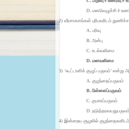
C.
அறிவு
è
உணர்வு
è
உட
D.
மனவெழுச்சி
è
உணர
2)
வீரசாகசங்கள் புரிபவரிடம் துணிச்சல
A.
பரிவு
B.
அன்பு
C.
உடல்வலிமை
D.
மனவலிமை
3)
‘கூட்டாளிக் குழுப் பருவம்’ என்று 
A.
குழந்தைப்பருவம்
B.
பிள்ளைப்பருவம்
C.
குமாரப்பருவம்
D.
நடுத்தரவயதுபருவம
4)
இன்றைய சூழலில் குழந்தைகளிடம் 