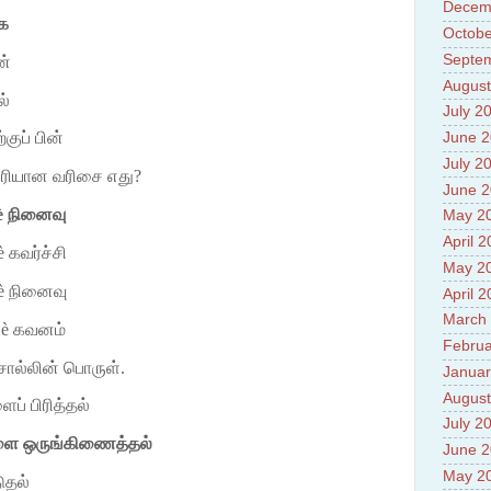
Vehicl
Decem
ாக
14.Fac
Octobe
15.Abo
Septe
ன்
impac
August
ல்
July 2
குப் பின்
June 
July 2
் சரியான வரிசை எது?
June 
è
நினைவு
May 2
April 
è
கவர்ச்சி
May 2
è
நினைவு
April 
March
ி
è
கவனம்
Februa
ொல்லின் பொருள்.
Januar
August
ப் பிரித்தல்
July 2
ளை ஒருங்கிணைத்தல்
June 
May 2
ுதல்