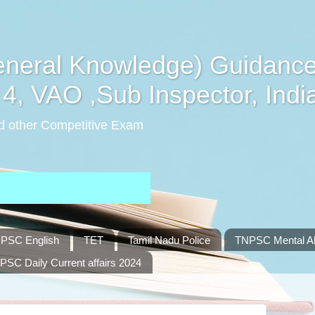
eral Knowledge) Guidance
4, VAO ,Sub Inspector, Indi
d other Competitive Exam
PSC English
TET
Tamil Nadu Police
TNPSC Mental Abi
PSC Daily Current affairs 2024