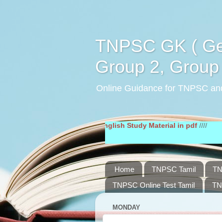
TNPSC GK ( Gen
Group 2, Group 
Online Guidance for TNPSC an
ial in pdf
////
General English Study Material in pdf
////
Home
TNPSC Tamil
TN
TNPSC Online Test Tamil
TN
MONDAY