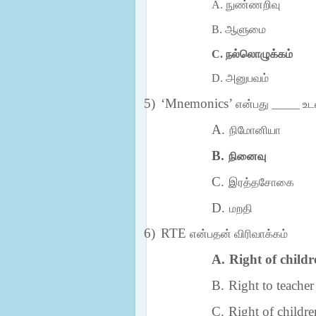
A.
நுண்ணறிவு
B.
ஆளுமை
C.
நல்லொழுக்கம்
D.
அனுபவம்
5)
‘Mnemonics’
என்பது _____ உ
A.
நிமோனியா
B.
நினைவு
C.
இரத்தசோகை
D.
மறதி
6)
RTE
என்பதன் விரிவாக்கம்
A.
Right of child
B.
Right to teacher
C.
Right of childre