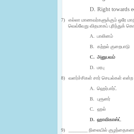
D.
Right towards e
7)
எல்லா
மாணவர்களுக்கும் ஒரே மா
வெவ்வேறு விதமாகப் புரிந்துக் க
A.
பாலினம்
B.
கற்றல் குறைபாடு
C.
அனுபவம்
D.
மரபு
8)
வளர்ச்சிகள் சார் செயல்கள் என்ற
A.
ஹெர்பார்ட்
B.
புரூனர்
C.
ஹல்
D.
ஹாவிகாஸ்ட்
9)
________ நிலையில் குழந்தைகளா