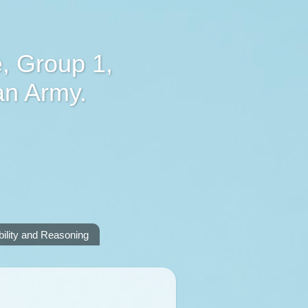
, Group 1,
an Army.
lity and Reasoning