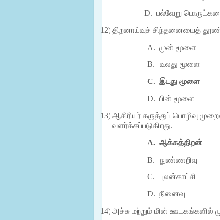
D.
பல்வேறு பொருட்க
12)
திறனாய்வுச் சிந்தனையைத் தூண்
A.
முன் மூளை
B.
வலது மூளை
C.
இடது மூளை
D.
பின் மூளை
13)
ஆசிரியர் கருத்துப் பொழிவு முற
வளர்க்கப்படுகிறது.
A.
ஆக்கத்திறன்
B.
நுண்ணறிவு
C.
புலன்காட்சி
D.
நினைவு
14)
அச்சு மற்றும் மின் ஊடகங்களில்