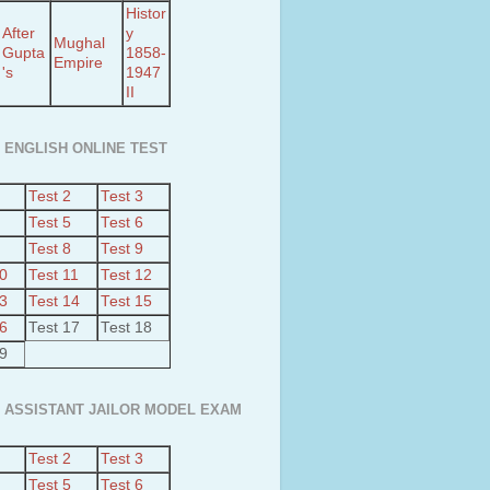
Histor
After
y
Mughal
Gupta
1858-
Empire
's
1947
II
 ENGLISH ONLINE TEST
Test 2
Test 3
Test 5
Test 6
Test 8
Test 9
10
Test 11
Test 12
13
Test 14
Test 15
16
Test 17
Test 18
19
 ASSISTANT JAILOR MODEL EXAM
Test 2
Test 3
Test 5
Test 6