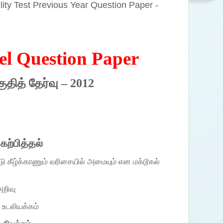
lity Test Previous Year Question Paper -
l Question Paper
ுதித் தேர்வு –
2012
கற்பித்தல்
 கீழ்க்காணும் வரிசையில் அமையும் என மக்டூகல்
றிவு
உடலியக்கம்