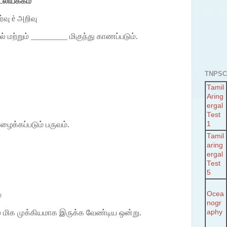
லியக்கம்
்வு
è
அறிவு
் மற்றும் _________ மிகுந்து காணப்படும்.
TNPSC
Tamil
Aring
ergal
Test
1
அழைக்கப்படும் பருவம்.
Tamil
aring
ergal
Test
5
Ocea
்
nogr
aphy
மிக முக்கியமாக இருக்க வேண்டிய ஒன்று.