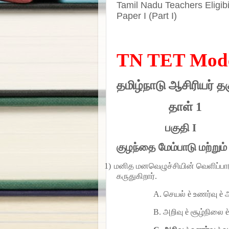
Tamil Nadu Teachers Eligibi
Paper I (Part I)
TN TET Mode
தமிழ்நாடு ஆசிரியர் தக
தாள் 1
பகுதி
I
குழந்தை மேம்பாடு மற்றும் 
1)
மனித மனவெழுச்சியின் வெளிப்பாடு
கருதுகிறார்.
A.
செயல்
è
உணர்வு
è
அ
B.
அறிவு
è
சூழ்நிலை
è