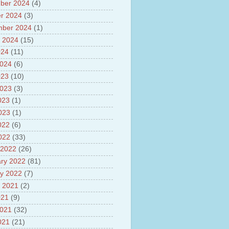
es
ber 2024
(4)
ts about GSAT-9 Satellite
r 2024
(3)
ut Bottom Trawling and its
mber 2024
(1)
ts
 2024
(15)
024
(11)
2024
(6)
023
(10)
2023
(3)
023
(1)
2023
(1)
022
(6)
2022
(33)
 2022
(26)
ry 2022
(81)
y 2022
(7)
 2021
(2)
021
(9)
2021
(32)
021
(21)