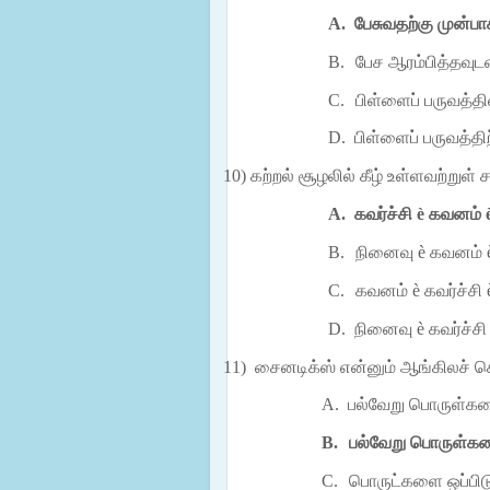
A.
பேசுவதற்கு முன்ப
B.
பேச ஆரம்பித்தவுட
C.
பிள்ளைப் பருவத்தி
D.
பிள்ளைப் பருவத்திற்
10)
கற்றல் சூழலில் கீழ் உள்ளவற்றுள
A.
கவர்ச்சி
è
கவனம்
B.
நினைவு
è
கவனம்
C.
கவனம்
è
கவர்ச்சி
D.
நினைவு
è
கவர்ச்ச
11)
சைனடிக்ஸ் என்னும் ஆங்கிலச் ச
A.
பல்வேறு பொருள்களை
B.
பல்வேறு பொருள்க
C.
பொருட்களை ஒப்பிட