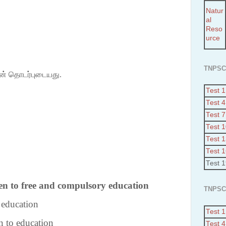
Natur
al
Reso
urce
TNPSC
டன் தொடர்புடையது.
Test 1
Test 4
Test 7
Test 
Test 
Test 
Test 
ren to free and compulsory education
TNPSC
 education
Test 1
n to education
Test 4