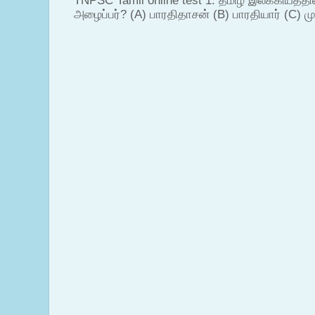
TNPSC Tamil online test 1. தமிழ் இலக்கியத்த
அழைப்பர்? (A) பாரதிதாசன் (B) பாரதியார் (C) முட