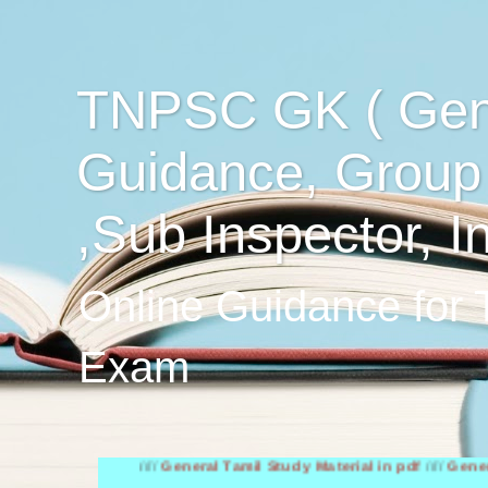
TNPSC GK ( Gen
Guidance, Group
,Sub Inspector, I
Online Guidance for
Exam
////
General Tamil Study Material in pdf
////
General Engli