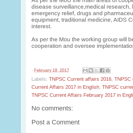
As per the MoU the main areas of
coope
disease surveillance,medical research,
emergency relief, drugs and pharmaceut
equipment,
traditional
medicine, AIDS Co
interest.
As per the Mou the working group will b
cooperation and oversee implementatio
-
February 18, 2017
Labels:
TNPSC Current affairs 2016
,
TNPSC C
Current Affairs 2017 in English
,
TNPSC current
TNPSC Current Affairs February 2017 in Engl
No comments:
Post a Comment