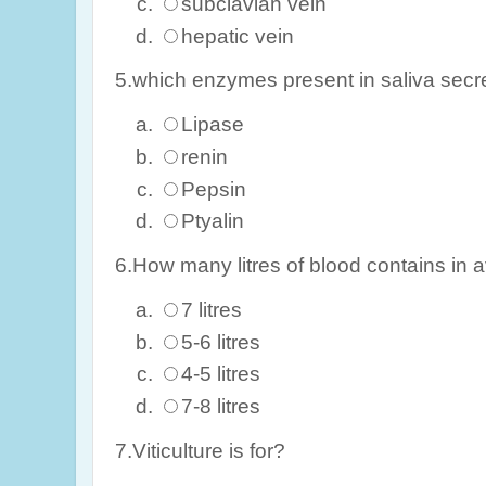
subclavian vein
hepatic vein
5.which enzymes present in saliva secr
Lipase
renin
Pepsin
Ptyalin
6.How many litres of blood contains in 
7 litres
5-6 litres
4-5 litres
7-8 litres
7.Viticulture is for?