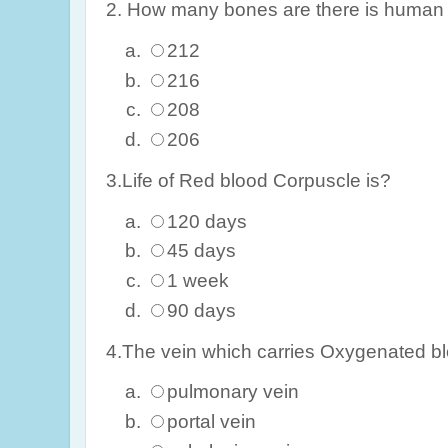
2. How many bones are there is human
212
216
208
206
3.Life of Red blood Corpuscle is?
120 days
45 days
1 week
90 days
4.The vein which carries Oxygenated bl
pulmonary vein
portal vein