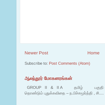
Newer Post
Home
Subscribe to:
Post Comments (Atom)
ஆலந்தூர் மோகனரங்கன்
GROUP II & II A தமிழ் பகுதி – இ தம
தொண்டும் புதுக்கவிதை – ந.பிச்சமூர்த்தி , சி....