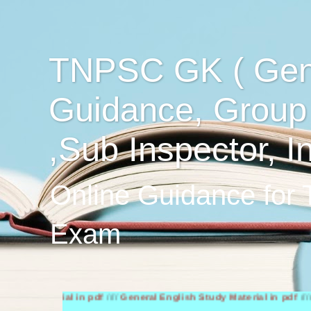
TNPSC GK ( Gen
Guidance, Group
,Sub Inspector, I
Online Guidance for
Exam
aterial in pdf
////
General English Study Material in pdf
////