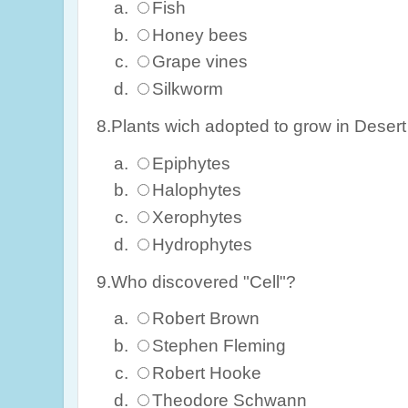
Fish
Honey bees
Grape vines
Silkworm
8.Plants wich adopted to grow in Desert
Epiphytes
Halophytes
Xerophytes
Hydrophytes
9.Who discovered "Cell"?
Robert Brown
Stephen Fleming
Robert Hooke
Theodore Schwann