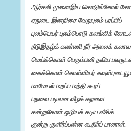
ஆர்கலி
முனைஇய
கொடுங்கோல்
கோ
ஏறுடை
இனநிரை வேறுபுலம்
பரப்பிப்
புலம்பெயர்
புலம்பொடு
கலங்கிக்
கோடல
நீடுஇதழ்க்
கண்ணி
நீர்
அலைக்
கலாவ
மெய்க்கொள்
பெரும்பனி
நலிய
பலருடன
கைக்கொள்
கொள்ளியர்
கவுள்புடையூ
மாமேயல்
மறப்ப மந்தி
கூரப்
பறவை
படிவன வீழக்
கறவை
கன்றுகோள்
ஒழியக்
கடிய
வீசிக்
குன்று
குளிர்ப்பன்ன கூதிர்ப் பானாள்
.