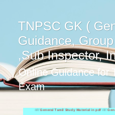
TNPSC GK ( Gen
Guidance, Group
,Sub Inspector, I
Online Guidance for
Exam
////
General Tamil Study Material in pdf
////
General Engli