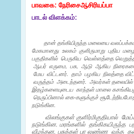
பாவகை
:
நேரிசைஆசிரியப்பா
பாடல் விளக்கம்:
தான் தங்கியிருந்த மலையை வலப்பக்கமா
மேகமானது
உலகம்
குளிருமாறு
புதிய
மழை
பகுதிகளில்
பெருகிய
வெள்ளத்தை வெறுத்
ஆயர்
எருமை
,
பசு
,
ஆடு
ஆகிய
நிரைகளை
மேய
விட்டனர்
.
தாம்
பழகிய
நிலத்தை விட்
வருத்தம்
அடைந்தனர்
.
அவர்கள் தலையில் ச
இதழ்களையுடைய
காந்தள் மாலை கசங்கிய
நெருப்பினால் கை-களுக்குச் சூடேற்றியபோத
நடுங்கின
.
விலங்குகள் குளிர்மிகுதியால்
மேய
நடுங்கின
.
மரங்களில்
தங்கிகயிருந்த
ப
வீழந்தன
.
பசுக்கள் பா
லுண்ண
வந்த
க