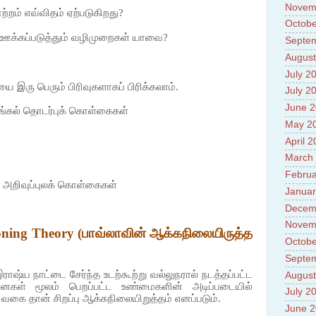
Novem
ாற்றம் எவ்விதம் ஏற்படுகிறது?
Octobe
ஊக்கப்படுத்தும் வழிமுறைகள் யாவை?
Septe
August
July 2
யை
இரு
பெரு
ம் பிரிவுகளாகப் பிரிக்கலாம்.
July 2
June 
ங்கல் தொடர்புக் கொள்கைகள்
May 2
April 
March
Februa
) அறிவுப்புலக் கொள்கைகள்
Januar
Decem
Novem
ioning Theory
(பாவ்லாவின் ஆக்கநிலையிருத்த
Octobe
Septe
ராஷ்ய நாட்டை சேர்ந்த உடற்கூற்று வல்லுநரால் நடத்தப்பட்ட
August
கள் மூலம் பெறப்பட்ட உண்மைகளின் அடிப்படையில்
July 2
 வகை தான் சிறப்பு ஆக்கநிலையிறுத்தம் எனப்படும்.
June 