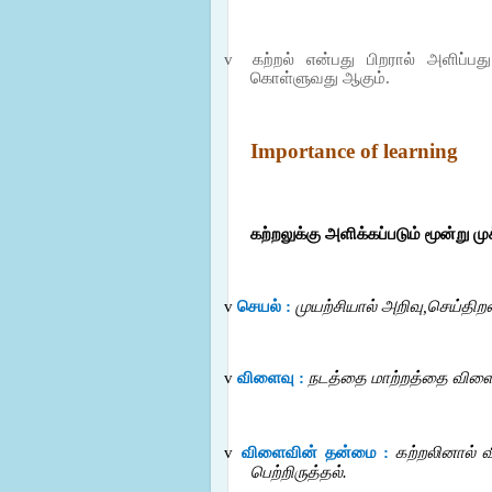
v
கற்றல் என்பது பிறரால் அளிப்ப
கொள்ளுவது ஆகும்.
Importance of learning
கற்றலுக்கு அளிக்கப்படும் மூன்று மு
v
செயல் :
முயற்சியால் அறிவு,செய்தி
v
விளைவு :
நடத்தை மாற்றத்தை விளை
v
விளைவின் தன்மை :
கற்றலினால் 
பெற்றிருத்தல்.