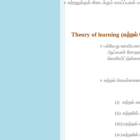
v
கற்றலுக்குக் கிடைக்கும் வாய்ப்புகள் 
Theory of learning
(கற்றல
v
பல்வேறு உளவியலாள
ஆய்வகச் சோதனை
வெளியிட்டுள்ள
v
கற்றல் கொள்கைய
(i)
கற்றல் எ
(ii)
கற்றலில
(iii)
மறத்தல் 
(iv)
கற்றலில