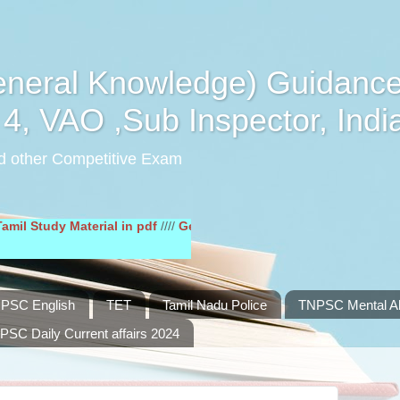
eral Knowledge) Guidance
4, VAO ,Sub Inspector, Indi
d other Competitive Exam
y Material in pdf
////
General English Study Material in pdf
////
PSC English
TET
Tamil Nadu Police
TNPSC Mental Abi
PSC Daily Current affairs 2024