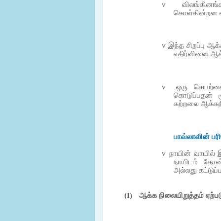
v
விலங்கினங்
கொள்கின்றன எ
v
இந்த சிறப்பு ஆக
எதிர்வினை ஆக்க
v
ஒரு செயற்க
கொடுப்பதன் ம
கற்றலை ஆக்கநி
பாவ்லாவின் 
v
நாயின் வாயில்
நாயிடம் தோன்
அல்லது கட்டுப்
(I)
ஆக்க
நிலையிறுத்தம்
ஏற்ப