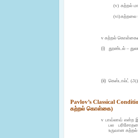
(v)
கற்றல் ம
(vi)
கற்றலை 
v
கற்றல்
கொள்கை
(i)
தூண்டல் – துல
(ii)
கெஸ்டால்ட் (அ
Pavlov’s Classical Condit
கற்றல் கொள்கை)
v
பாவ்லாவ் என்ற இ
பல பரிசோதனை
உருவான கற்றல்