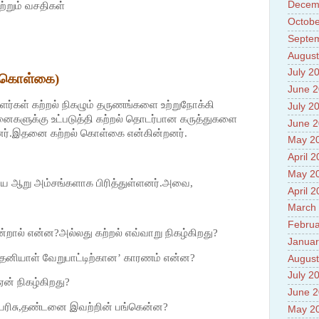
Prade
Decem
மற்றும் வசதிகள்
8.High
Octobe
Policy
Septe
9.Chey
10.Ab
August
Sche
July 2
் கொள்கை)
11.Abo
June 
projec
12.Ab
ர்கள் கற்றல் நிகழும் தருணங்களை உற்றுநோக்கி
July 2
labora
களுக்கு உட்படுத்தி கற்றல் தொடர்பான கருத்துகளை
June 
13.Abo
னர்.இதனை கற்றல் கொள்கை என்கின்றனர்.
May 2
Vehicl
14.Fac
April 
15.Abo
May 2
impac
ை ஆறு அம்சங்களாக பிரித்துள்ளனர்.அவை,
April 
March
Februa
ன்றால் என்ன?அல்லது கற்றல் எவ்வாறு நிகழ்கிறது?
Januar
் தனியாள் வேறுபாட்டிற்கான’ காரணம் என்ன?
August
July 2
ஏன் நிகழ்கிறது?
June 
் பரிசு,தண்டனை இவற்றின் பங்கென்ன?
May 2