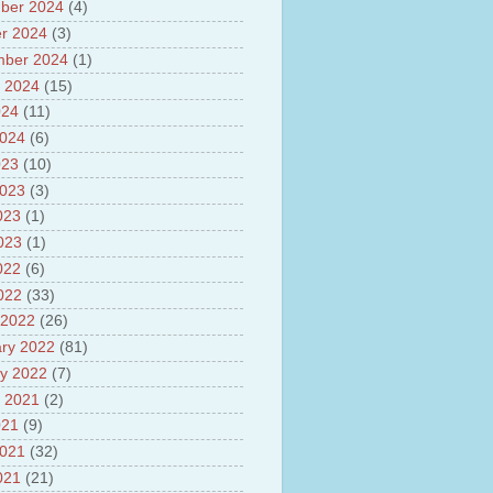
sh
ber 2024
(4)
lights of National Health
r 2024
(3)
mber 2024
(1)
yur ultra mega power project
out Tamil Nadu and UDAY
 2024
(15)
me
024
(11)
ut Tamil Nadu Neutrino
2024
(6)
t at Theni
out GRAPES 3 Cosmic ray
023
(10)
tory
2023
(3)
ut Bharat stage III and BS IV
023
(1)
es
ts about GSAT-9 Satellite
2023
(1)
ut Bottom Trawling and its
022
(6)
ts
2022
(33)
 2022
(26)
ry 2022
(81)
y 2022
(7)
 2021
(2)
021
(9)
2021
(32)
021
(21)