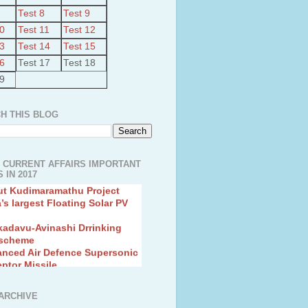
Test 8
Test 9
10
Test 11
Test 12
13
Test 14
Test 15
16
Test 17
Test 18
19
H THIS BLOG
 CURRENT AFFAIRS IMPORTANT
ut Kudimaramathu Project
 IN 2017
a’s largest Floating Solar PV
kadavu-Avinashi Drrinking
 scheme
anced Air Defence Supersonic
eptor Missile
ion Fingerling to achieve Blue
ution
hMos Extended range Missile
ARCHIVE
 Canyon Found in Andhra