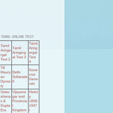
 TAMIL ONLINE TEST
Tamil
Tamil
Tamil
Aring
Aringe
Aringerg
ergal
rgal
al Test 3
Test
Test 2
4
Till
Gove
Maury
Delhi
rnor
an
Sultanate
Gene
Dynas
II
rals
ty
Satav
Vijayana
Histor
ahana
gar and
y
s &
Provincia
1858-
Gupta
l
1947
Era
Kingdom
I