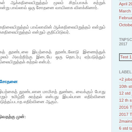
கள் ஆக்கநிலையிறுத்தம் மூலம் சிறப்பாகக் கற்றுக்
April 
ன்று பாவ்லாவ் ஒரு சோதனை வாயிலாக விளக்கினார்.
March
Februa
Octobe
்கநிலையிறுத்தம் பாவ்லாவின் ஆக்கநிலையிறுத்தம் என்றும்
நிலையிறுத்தம் என்றும் குறிப்பிடுவர்.
TNPSC
2017
ைத் தூண்டலை இயற்கைத் தூண்டலோடு இணைத்துக்
ூலம் அவற்றிற்கு இடையே ஒரு தொடர்பு ஏற்படுத்தும்
Test 1
லையிறுத்தக் கற்றல் என்பர்.
LABEL
+2 job
பரிசோதனை
10th st
 இயற்கைத் தூண்டலான மாமிசத் துண்டை வைக்கும் போது
12 std 
றும் உமிழ்நீர் சுரத்தல் என்பது இயல்பான எதிர்வினை
12 th s
படுத்தப்படாத எதிர்வினை ஆகும்.
2016 T
2017 T
டுவதற்கு
முன்
:
2mains
6 std 