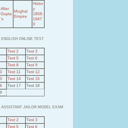
Histor
After
y
Mughal
Gupta
1858-
Empire
's
1947
II
 ENGLISH ONLINE TEST
Test 2
Test 3
Test 5
Test 6
Test 8
Test 9
10
Test 11
Test 12
13
Test 14
Test 15
16
Test 17
Test 18
19
 ASSISTANT JAILOR MODEL EXAM
Test 2
Test 3
Test 5
Test 6