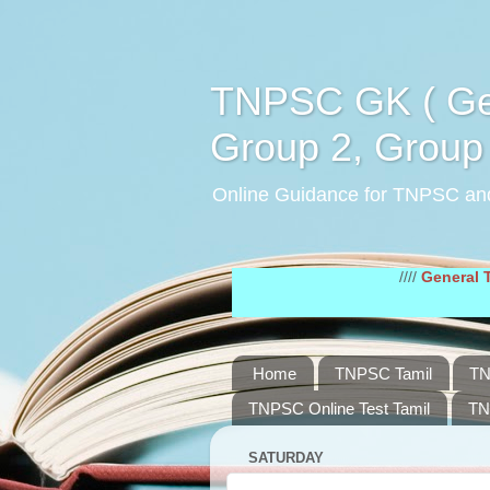
TNPSC GK ( Gen
Group 2, Group 
Online Guidance for TNPSC an
////
General Tamil Stud
Home
TNPSC Tamil
TN
TNPSC Online Test Tamil
TN
SATURDAY