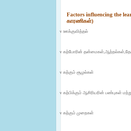
Factors influencing the lea
காரணிகள்)
v
ஊக்குவித்தல்
v
கற்போரின் தன்மைகள்,ஆற்றல்கள்,தேவ
v
கற்கும் சூழல்கள்
v
கற்பிக்கும் ஆசிரியரின் பண்புகள் மற்
v
கற்கும் முறைகள்