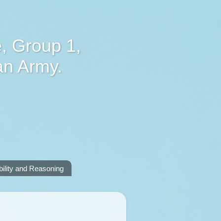
, Group 1,
an Army.
lity and Reasoning