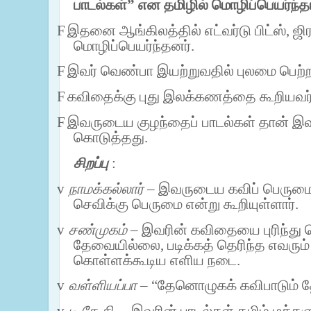
பாடல்கள்” என தமிழில் மொழிப்பெயர்ந்தா
F
இதனை ஆங்கிலத்தில் எட்வர்டு பிட்ஸ், ஜிர
மொழிப்பெயர்ந்தனர்.
F
இவர் வெண்பா இயற்றுவதில் புலமை பெற்ற
F
கவிதைக்கு புது இலக்கணத்தை கூறியவர்
F
இவருடைய குழந்தைப் பாடல்கள் தான் இவரு
கொடுத்தது.
சிறப்பு
:
v
நாமக்கல்லார்
– இவருடைய கவிப் பெருமைய
செவிக்கு பெருமை என்று கூறியுள்ளார்.
v
சண்முகம்
– இவரின் கவிதையை புரிந்து
தேவையில்லை, படிக்கத் தெரிந்த எவரும் ப
கொள்ளக்கூடிய எளிய நடை.
v
வள்ளியப்பா
– “தேனொழுகக் கவிபாடும் 