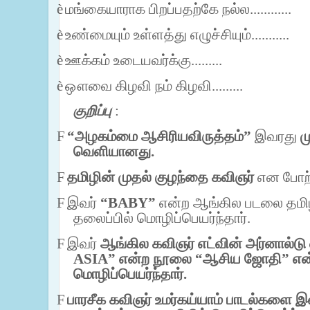
è
மங்கையாராக பிறப்பதற்கே நல்ல............
è
உண்மையும் உள்ளத்து எழுச்சியும்...........
è
ஊக்கம் உடையவர்க்கு.........
è
ஔவை கிழவி நம் கிழவி.........
குறிப்பு
:
F
“அழகம்மை ஆசிரியவிருத்தம்”
இவரது
ம
வெளியானது.
F
தமிழின் முதல் குழந்தை கவிஞர்
என போற்ற
F
இவர்
“
BABY
”
என்ற ஆங்கில படலை தமி
தலைப்பில் மொழிப்பெயர்ந்தார்.
F
இவர்
ஆங்கில கவிஞர் எட்வின் அர்னால்டு
ASIA
” என்ற நூலை “ஆசிய ஜோதி” என்ற
மொழிப்பெயர்ந்தார்.
F
பாரசீக கவிஞர் உமர்கய்யாம் பாடல்களை இவ