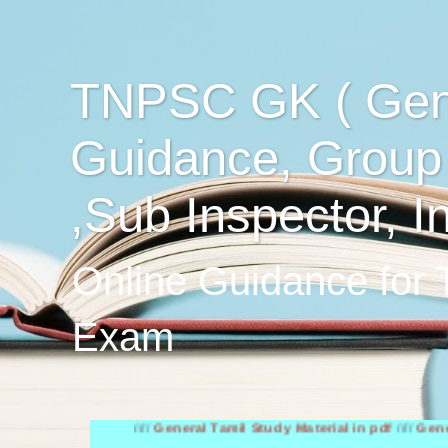
TNPSC GK ( Gen
Guidance, Group
,Sub Inspector, I
Online Guidance for
Exam
////
General Tamil Study Material in pdf
////
General Engli