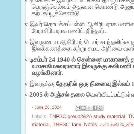
v
டி.கே.சி.
– இவரின் பாடல்கள் தமிழ் மக்கள
பெருஞ்செல்வம் அதனை கொண்டு அனுப
கற்பகப்பூச்செண்டு.
v
இவர் தொடக்கப்பள்ளி ஆசிரியராக பணிய
பேராசிரியராக பணிப்புரிந்தார்.
v
இவருடைய ஆசிரியர் பெயர் சாந்தலிங்க த
இலக்கணத்தை கற்று சமய அறிவை வளர்ந
v
டிசம்பர்
24 1940
ல் சென்னை மாகாணத் தம
உமாகாமேசுவரானார் இவருக்கு கவிமணி 
வழங்கினார்.
v
இவருக்கு
தேரூரில் ஒரு நினைவு இல்லம்
v
2005
ல் அஞ்சல் தலை
வெளியிடப்பட்டுள்
-
June 26, 2024
Labels:
TNPSC group2&2A study material
,
TN
material
,
TNPSC Tamil Notes
,
கவிமணி தேசிக