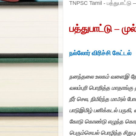
TNPSC Tamil - பத்துபாட்டு –
பத்துபாட்டு – மு
நல்லோர்
விரிச்சி
கேட்டல்
நனந்தலை உலகம்
வளைஇ
ந
வலம்புரி
பொறித்த மாதாங்கு
நீர்
செல
,
நிமிர்ந்த
மாஅல்
போ
பாடுஇமிழ்
பனிக்கடல்
பருகி
,
கோடு
கொண்டு
எழுந்த
கொட
பெரும்செயல்
பொழிந்த
சிறுபு