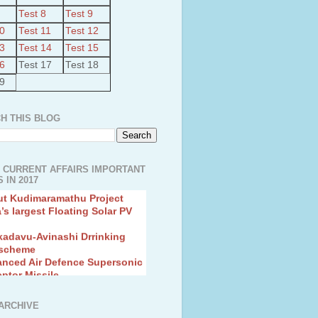
Test 8
Test 9
10
Test 11
Test 12
13
Test 14
Test 15
16
Test 17
Test 18
19
H THIS BLOG
 CURRENT AFFAIRS IMPORTANT
 IN 2017
ut Kudimaramathu Project
a’s largest Floating Solar PV
kadavu-Avinashi Drrinking
 scheme
anced Air Defence Supersonic
eptor Missile
ion Fingerling to achieve Blue
ution
hMos Extended range Missile
ARCHIVE
 Canyon Found in Andhra