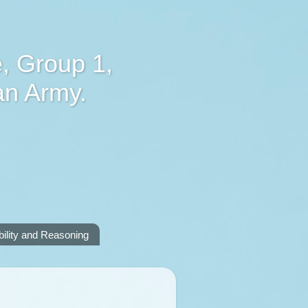
, Group 1,
an Army.
lity and Reasoning