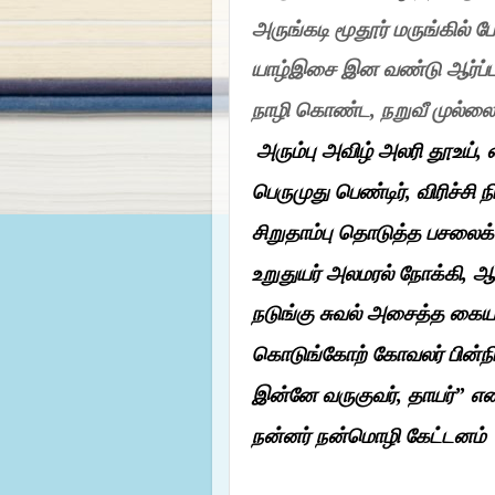
அருங்கடி
மூதூர்
மருங்கில்
ப
யாழ்இசை இன
வண்டு
ஆர்ப்
நாழி
கொண்ட
,
நறுவீ
முல்லை
அரும்பு
அவிழ்
அலரி
தூஉய்
,
பெருமுது
பெண்டிர்
,
விரிச்சி
ந
சிறுதாம்பு
தொடுத்த
பசலைக்
உறுதுயர்
அலமரல்
நோக்கி
,
ஆ
நடுங்கு
சுவல்
அசைத்த கைய
கொடுங்கோற்
கோவலர்
பின்ந
இன்னே
வருகுவர்
,
தாயர்
”
எ
நன்னர்
நன்மொழி
கேட்டனம்