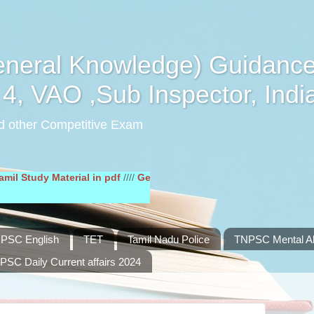
eral Knowledge) Guidance
4, VAO ,Sub Inspector, Indi
d other Competitive Exam
y Material in pdf
////
General English Study Material in pdf
////
PSC English
TET
Tamil Nadu Police
TNPSC Mental Abi
PSC Daily Current affairs 2024