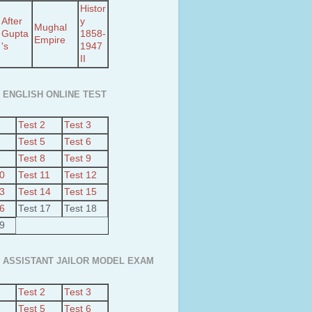
Histor
After
y
Mughal
Gupta
1858-
Empire
's
1947
II
 ENGLISH ONLINE TEST
Test 2
Test 3
Test 5
Test 6
Test 8
Test 9
10
Test 11
Test 12
13
Test 14
Test 15
16
Test 17
Test 18
19
 ASSISTANT JAILOR MODEL EXAM
Test 2
Test 3
Test 5
Test 6