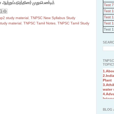
ற்றுப்படுத்தினர் முதுபெண்டிர்.
Test 7
Test 
Test 
2 study material
,
TNPSC New Syllabus Study
Test 
tudy material
,
TNPSC Tamil Notes
,
TNPSC Tamil Study
Test 
SEARC
TNPSC
TOPICS
1.Abo
2.Indi
Plant
3.Athi
water
4.Adv
Interc
5.Miss
Revol
6.Bra
BLOG 
7.New