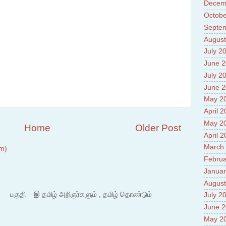
Prade
Decem
8.High
Octobe
Policy
Septe
9.Chey
10.Ab
August
Sche
July 2
11.Abo
June 
projec
July 2
12.Ab
labora
June 
13.Abo
May 2
Vehicl
April 
14.Fac
15.Abo
May 2
Home
Older Post
impac
April 
March
m)
Februa
Januar
August
 – இ தமிழ் அறிஞர்களும் , தமிழ் தொண்டும்
July 2
June 
May 2