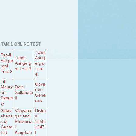
 TAMIL ONLINE TEST
Tamil
Tamil
Tamil
Aring
Aringe
Aringerg
ergal
rgal
al Test 3
Test
Test 2
4
Till
Gove
Maury
Delhi
rnor
an
Sultanate
Gene
Dynas
II
rals
ty
Satav
Vijayana
Histor
ahana
gar and
y
s &
Provincia
1858-
Gupta
l
1947
Era
Kingdom
I