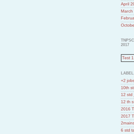
April 
March
Februa
Octobe
TNPSC
2017
Test 1
LABEL
+2 job
10th st
12 std 
12 th s
2016 T
2017 T
2mains
6 std 