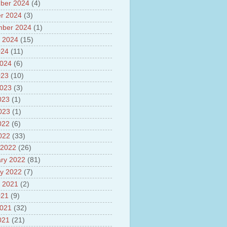
sh
ber 2024
(4)
lights of National Health
r 2024
(3)
mber 2024
(1)
yur ultra mega power project
out Tamil Nadu and UDAY
 2024
(15)
me
024
(11)
ut Tamil Nadu Neutrino
2024
(6)
t at Theni
023
(10)
out GRAPES 3 Cosmic ray
tory
2023
(3)
ut Bharat stage III and BS IV
023
(1)
es
2023
(1)
ts about GSAT-9 Satellite
ut Bottom Trawling and its
022
(6)
ts
2022
(33)
 2022
(26)
ry 2022
(81)
y 2022
(7)
 2021
(2)
021
(9)
2021
(32)
021
(21)