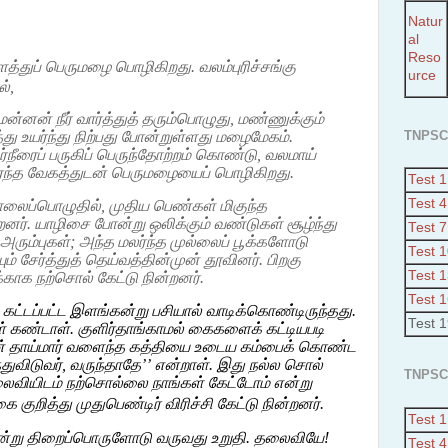
Natur
al
Reso
்துப் பெருமழை பொழிகிறது
.
வலம்புரிச்சங்கு
urce
்,
மன்னன் நீர்
வார்த்துத்
தரும்பொழுது
,
மண்ணுக்கும்
TNPSC
து உயர்ந்து
நிற்பது
போன்றுள்ளது மழைமேகம்.
ர்நீரைப் பருகிப்
பெருந்தோற்றம் கொண்டு, வலமாய்
ரைந்த வேகத்துடன் பெருமழையைப் பொழிகிறது.
Test 1
Test 4
ாலைப்பொழுதில், முதிய பெண்கள் மிகுந்த
ர். யாழிசை போன்று ஒலிக்கும் வண்டுகள் சூழ்ந்து
Test 7
ும்புகள்; அந்த மலர்ந்த முல்லைப் பூக்களோடு
Test 
் சேர்த்துத் தெய்வத்தின்முன்
தூவினர். பிறகு
Test 
ாக நற்சொல் கேட்டு நின்றனர்.
Test 
ல் கட்டப்பட்ட இளங்கன்று பசியால் வாடிக்கொண்டிருந்தது.
Test 
கண்டாள். குளிர்தாங்காமல் கைகளைக் கட்டியபடி
 உன் தாய்மார் வளைந்த கத்தியை உடைய கம்பைக் கொண்ட
துவிடுவர், வருந்தாதே’’ என்றாள். இது நல்ல சொல்
TNPSC
ியிடம் நற்சொல்லை நாங்கள் கேட்டோம் என்று
ுறித்து முதுபெண்டிர் விரிச்சி கேட்டு நின்றனர்.
Test 1
று திறைப்பொருளோடு வருவது உறுதி. தலைவியே!
Test 4