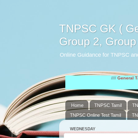
TNPSC GK ( Gen
Group 2, Group 
Online Guidance for TNPSC an
////
General Tamil Stud
Home
TNPSC Tamil
TN
TNPSC Online Test Tamil
TN
WEDNESDAY