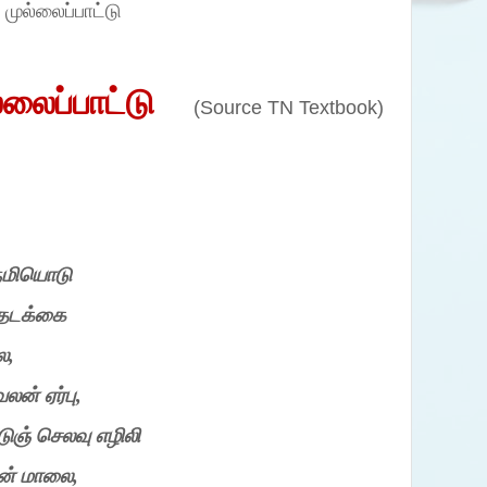
 முல்லைப்பாட்டு
ல்லைப்பாட்டு
(Source TN Textbook)
ேமியொடு
 தடக்கை
ல
,
வலன்
ஏர்பு
,
ுஞ்
செலவு
எழிலி
ன்
மாலை
,