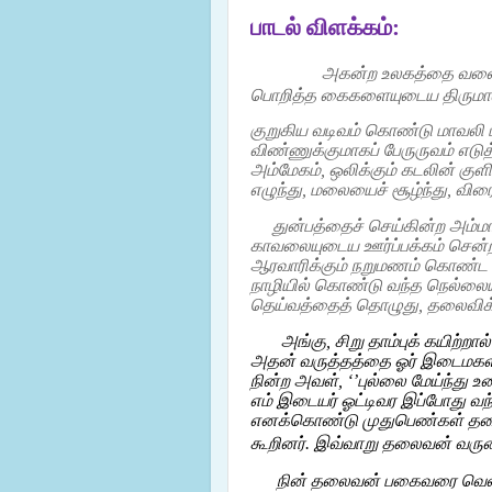
பாடல் விளக்கம்:
அகன்ற
உலகத்தை வளைத
பொறித்த கைகளையுடைய திருமால
குறுகிய
வடிவம்
கொண்டு
மாவலி
விண்ணுக்குமாகப் பேருருவம் எடுத்
அம்மேகம், ஒலிக்கும் கடலின்
குளி
எழுந்து, மலையைச் சூழ்ந்து, வி
துன்பத்தைச் செய்கின்ற அம்ம
காவலையுடைய ஊர்ப்பக்கம் சென்றன
ஆரவாரிக்கும் நறுமணம் கொண்ட அர
நாழியில் கொண்டு வந்த நெல்லையும
தெய்வத்தைத் தொழுது, தலைவிக்க
அங்கு, சிறு தாம்புக் கயிற்றா
அதன் வருத்தத்தை ஓர் இடைமகள் 
நின்ற அவள், ‘’புல்லை மேய்ந்து
எம் இடையர் ஓட்டிவர இப்போது வந்
எனக்கொண்டு முதுபெண்கள் தலைவ
கூறினர். இவ்வாறு தலைவன் வருகை க
நின் தலைவன் பகைவரை வென்