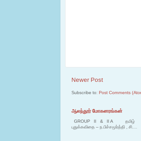
Newer Post
Subscribe to:
Post Comments (Ato
ஆலந்தூர் மோகனரங்கன்
GROUP II & II A தமிழ் பகுதி
புதுக்கவிதை – ந.பிச்சமூர்த்தி , சி....