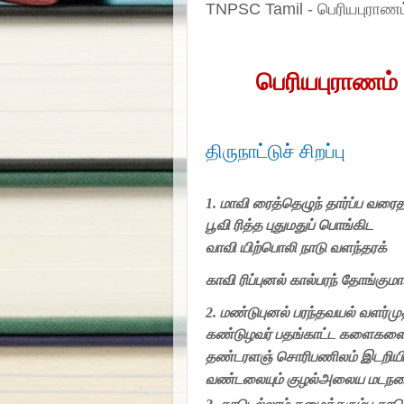
TNPSC Tamil - பெரியபுராணம
பெரியபுராணம்
திருநாட்டுச்
சி
ற
ப்பு
1.
மாவி
ரைத்தெழுந்
தார்ப்ப வரை
பூவி
ரித்த புதுமதுப்
பொங்கிட
வாவி
யிற்பொலி
நாடு
வளந்தரக்
காவி
ரிப்புனல்
கால்பரந்
தோங்குமா
2.
மண்டுபுனல்
பரந்தவயல்
வளர்மு
கண்டுழவர்
பதங்காட்ட களைகளைய
தண்டரளஞ்
சொரிபணிலம்
இடறிய
வண்டலையும்
குழல்அலைய மடநட