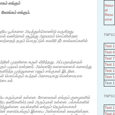
ாகம்
எங்கும்
Natur
al
கோங்கம்
எங்கும்
.
Reso
urce
புதிய பூக்களை அடித்துக்கொண்டு வருகிறது.
TNPSC
பதால் வண்டுகள் சூழ்ந்து ஆரவாரம் செய்கின்றன.
ளத்தைத் தரும் பொருட்டுக் காவிரி நீர் கால்வாய்களில்
Test 1
Test 4
Test 7
ாற்றின் முதலிலை சுருள் விரிந்தது. அப்பருவத்தைக்
Test 
கும் பருவம் என்றனர். அவ்வாறே களைகளைக் களைந்து
Test 
 குளிர்ந்த முத்துகளை ஈனும் சங்குகள் இடறின.
ள் மொய்க்கும் கூந்தல் அசையுமாறு மென்மையாக
Test 
அடைவர்.
Test 
1.Abo
TNPSC
2.Indi
கிய கரும்புகள் உள்ளன. சோலைகள் எங்கும் குழைகளில்
Plant
ிய தளிர்களில்) மலர் அரும்புகள் உள்ளன. பக்கங்களில்
3.Athi
்ந்துள்ளன. வயல்களில் எங்கும் நெருக்கமாகச்
Test 1
water
லையின் கரையெங்கும் இளைய அன்னங்கள் உலவுகின்றன.
Test 4