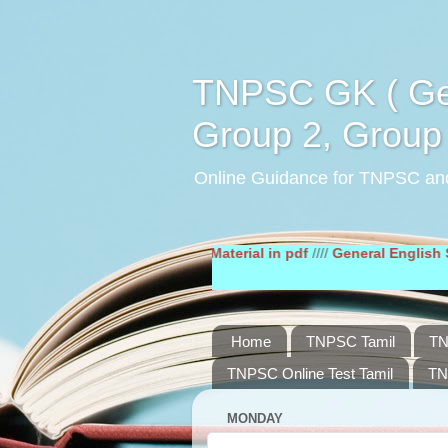
TNPSC GK ( Gen
Group 2, Group 
Online Guidance for TNPSC an
//
General Tamil Study Material in pdf
////
General English Study Mat
Home
TNPSC Tamil
TN
TNPSC Online Test Tamil
TN
MONDAY