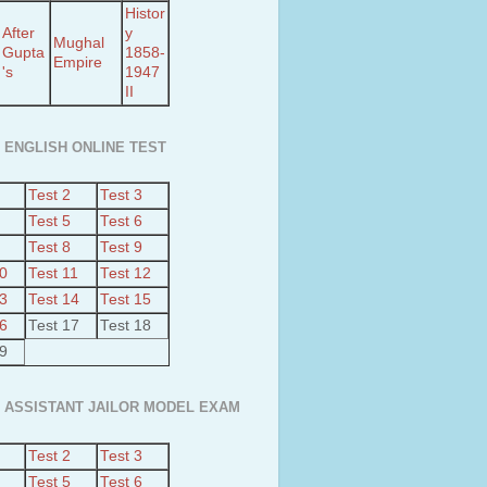
Histor
After
y
Mughal
Gupta
1858-
Empire
's
1947
II
 ENGLISH ONLINE TEST
Test 2
Test 3
Test 5
Test 6
Test 8
Test 9
10
Test 11
Test 12
13
Test 14
Test 15
16
Test 17
Test 18
19
ut Kudimaramathu Project
 ASSISTANT JAILOR MODEL EXAM
a’s largest Floating Solar PV
kadavu-Avinashi Drrinking
Test 2
Test 3
 scheme
Test 5
Test 6