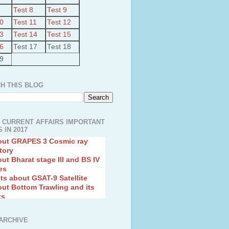
anced Air Defence Supersonic
eptor Missile
Test 8
Test 9
ion Fingerling to achieve Blue
10
Test 11
Test 12
ution
13
Test 14
Test 15
hMos Extended range Missile
 Canyon Found in Andhra
16
Test 17
Test 18
sh
19
lights of National Health
yur ultra mega power project
H THIS BLOG
out Tamil Nadu and UDAY
me
ut Tamil Nadu Neutrino
t at Theni
 CURRENT AFFAIRS IMPORTANT
out GRAPES 3 Cosmic ray
 IN 2017
tory
ut Bharat stage III and BS IV
es
ts about GSAT-9 Satellite
ut Bottom Trawling and its
ts
ARCHIVE