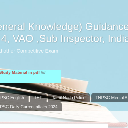
eral Knowledge) Guidance
4, VAO ,Sub Inspector, Indi
d other Competitive Exam
erial in pdf
////
PSC English
TET
Tamil Nadu Police
TNPSC Mental Abi
PSC Daily Current affairs 2024