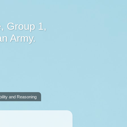
, Group 1,
an Army.
lity and Reasoning