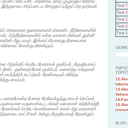
4.Adv
பரப்பை உடையன. அதனால், நாடு முழுவதும் நீர்நாடு
Interc
Test 7
 இத்தகைய சிறப்புடைய சோழநாட்டிற்குப் பிற நாடுகள்
5.Miss
Test 
Revol
Test 
6.Bra
7.New
Test 
ும் அகலமான துறைகளைக் கொண்ட நீர்நிலைகளில்
Prade
Test 
னால், அந்நீர்நிலைகளில் உள்ள வாளை மீன்கள் துள்ளி
8.High
ங்களின் மீது பாயும். இக்காட்சியானது நிலையான
Policy
ில்லைப் போன்று விளங்கும்.
9.Chey
SEARC
10.Ab
Sche
11.Abo
ளை அடுக்கிப் பெரிய போராகக் குவிப்பர். மிகுதியாகப்
projec
TNPSC
் நீண்ட குன்றைப்போல் குவிப்பர். வளைந்த சங்குகள்
12.Ab
TOPICS
உயர்த்திக் கூட்டுவர். தேன்வடியும் விரிந்த
labora
்து வைப்பர்.
13.Abo
Vehicl
14.Fac
15.Abo
ரிய மலைபோன்ற போரை மேலேயிருந்து சாயச் செய்வர்.
impac
ருமையான எருமைக்கூட்டங்கள் வலமாகச் சுற்றிச்சுற்றி
ய மேகங்கள் பெரிய பொன்மலைச் சாரல் மீது வலமாகச்
இத்தகைய காட்சிகள் அங்கு மிகுதியாகத் தோன்றும்.
BLOG 