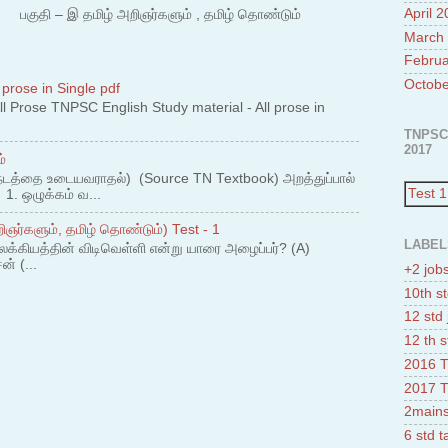
April 
 – இ தமிழ் அறிஞர்களும் , தமிழ் தொண்டும்
March
Februa
Octobe
 prose in Single pdf
 Prose TNPSC English Study material - All prose in
TNPSC
2017
்
நடத்தை உடையவராதல்) (Source TN Textbook) அறத்துப்பால்
Test 1
. ஒழுக்கம் வ...
ஞர்களும், தமிழ் தொண்டும்) Test - 1
LABEL
லக்கியத்தின் விடிவெள்ளி என்று யாரை அழைப்பர்? (A)
ன் (...
+2 job
10th st
12 std 
12 th s
2016 T
2017 T
2mains
6 std 