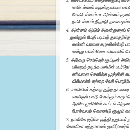
3.
காடெல்லாம்
கழைக்கரும்பு
காவ
மாடெல்லாம்
கருங்குவளை வயல
கோடெல்லாம்
மடஅன்னம்
குளம
நாடெல்லாம்
நீர்நாடு
தனைஒவ்வா
4.
அன்னம்
ஆடும்
அகன்துறைப்
ப
துன்னும்
மேதி
படியத்
துதைந்தெ
கன்னி
வாளை கமுகின்மேற்
ப
மன்னு
வான்மிசை வானவில்
போ
5.
அரிதரு
செந்நெற்
சூட்டின்
அடுக
பரிவுறத்
தடிந்த பன்மீன்
படர்நெட
சுரிவளை சொரிந்த முத்தின்
சு
விரிமலர்க்
கற்றை வேரி
பொழிந்
6.
சாலியின்
கற்றை துற்ற தடவரை
காலிரும்
பகடு
போக்கும்
கரும்ப
ஆலிய முகிலின்
கூட்டம்
அருவர
போல்வலங் கொண்டு
சூழும்
கா
7.
நாளிகே ரஞ்செ ருந்தி
நறுமலர்
ந
கோளிசா
லந்த மாலம்
குளிர்மலர்க்