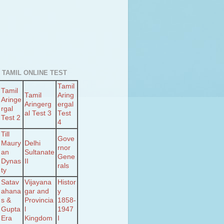
 TAMIL ONLINE TEST
Tamil
Tamil
Tamil
Aring
Aringe
Aringerg
ergal
rgal
al Test 3
Test
Test 2
4
Till
Gove
Maury
Delhi
rnor
an
Sultanate
Gene
Dynas
II
rals
ty
Satav
Vijayana
Histor
ahana
gar and
y
s &
Provincia
1858-
Gupta
l
1947
Era
Kingdom
I