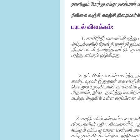
தாளிரும்
போந்து
சந்து
தண்மலர்
ந
நீளிலை வஞ்சி
காஞ்சி
நிறைமலர்க்
பாடல் விளக்கம்:
1. காவிரிநீர்
மலையிலிருந்து 
அப்பூக்களில் தேன் நிறைந்திருப்
நீர்நிலைகள் நிறைந்த நாட்டுக்கு வ
பரந்து எங்கும் ஓடுகிறது.
2. நட்டபின் வயலில் வளர்ந்த ந
கண்ட உழவர் இதுதான் களைபறிக்
செல்லும் உழத்தியரின் கால்களில்
அதனால், இடை தளர்ந்து வண்டுக
நடந்து அருகில் உள்ள வரப்பினை 
3. காடுகளில் எல்லாம் கழையா
(செடிகளின் புதிய கிளைகளில், புத
எங்கும் கரிய குவளை மலர்கள் மலர
சங்குகள் கிடக்கின்றன. நீர்நி