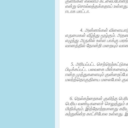
குளங்கள் எல்லாம் கடலைப்போன்ற 
என்று சொல்லத்தக்கதாய் உள்ளது.
ஈடாக மாட்டா.
4.
அன்னங்கள் விளையாட
எருமைகள் வீழ்ந்து மூழ்கும். அத
எழுந்து அருகில் உள்ள பாக்கு மர
வானத்தில் தோன்றி மறையும் வானவ
5. அரியப்பட்ட செந்நெற்கட்டுக
பிடிக்கப்பட்ட பலவகை மீன்களையும
ஈன்ற முத்துகளையும் குன்றைப்போல் 
மலர்த்தொகுதியை மலைபோல் குவித
6. நெல்கற்றைகள் குவிந்த பெ
பெரிய வண்டிகளைச் செலுத்தும் க
மிதிக்கும். இத்தோற்றமானது கரி
சுற்றுகின்ற காட்சிபோல உள்ளது. 