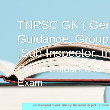
TNPSC GK ( Gen
Guidance, Group
,Sub Inspector, I
Online Guidance for
Exam
////
General Tamil Study Material in pdf
////
General Engli