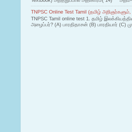
Textbook) அறத்துப்பால் அதிகாரம்( 14) அறம்-
TNPSC Online Test Tamil (தமிழ் அறிஞர்களும்,
TNPSC Tamil online test 1. தமிழ் இலக்கியத்த
அழைப்பர்? (A) பாரதிதாசன் (B) பாரதியார் (C) முட